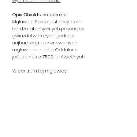
wydrukach na metalu
Opis Obiektu na obrazie:
Mgławica Serce jest miejscem
bardzo intensywnych procesów
gwiazdotwórczych i jedną z
najbardziej rozpoznawalnych
mgławic na niebie. Oddalona
jest od nas o 7500 lat świetlnych.
W centrum tej mgławicy
możemy zaobserwować młodą
gromadę otwartą zwaną
Melotte 15, która jest trochę bliżej
nas niż sama mgławica, w tej
gromadzie jest bardzo dużo
gwiazd, w tym kilka o masie aż
50 razy większej od Słońca.
W dolnej części zdjęcia widać