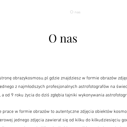
 metalu
Sklep
Ważne informacje
O nas
Regulamin
Polityka 
O nas
stronę obrazykosmosu.pl gdzie znajdziesz w formie obrazów zdję
ednego z najmłodszych profesjonalnych astrofotografów na świeci
 a od 9 roku życia do dziś zgłębia tajniki wykonywania astrofoto
ie prace w formie obrazów to autentyczne zdjęcia obiektów kosm
owej jednego zdjęcia zawierał się od kilku do kilkudziesięciu g