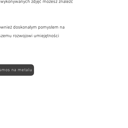
. wykonywanych zdjęć możesz znaleźć
również doskonałym pomysłem na
lszemu rozwojowi umiejętności
smos na metalu